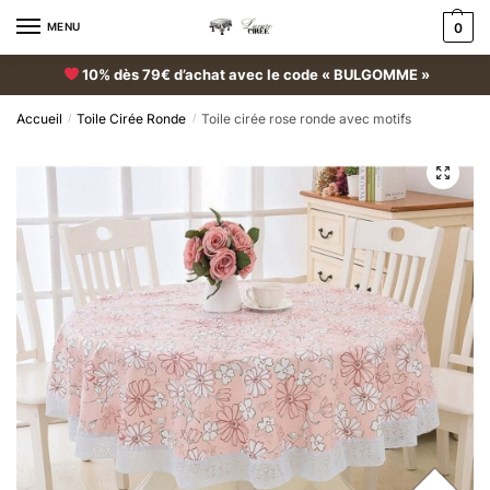
MENU
0
10% dès 79€ d’achat avec le code « BULGOMME »
Accueil
Toile Cirée Ronde
Toile cirée rose ronde avec motifs
/
/