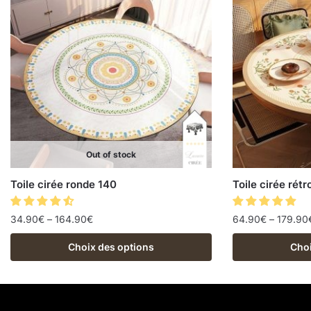
Out of stock
Toile cirée ronde 140
Toile cirée rétr
34.90
€
–
164.90
€
64.90
€
–
179.90
Choix des options
Choi