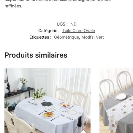
raffinées.
UGS :
ND
Catégorie :
Toile Cirée Ovale
Étiquettes :
Géométrique
,
Motifs
,
Vert
Produits similaires