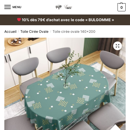
MENU
0
10% dès 79€ d’achat avec le code « BULGOMME »
Accueil
Toile Cirée Ovale
Toile cirée ovale 140×200
/
/