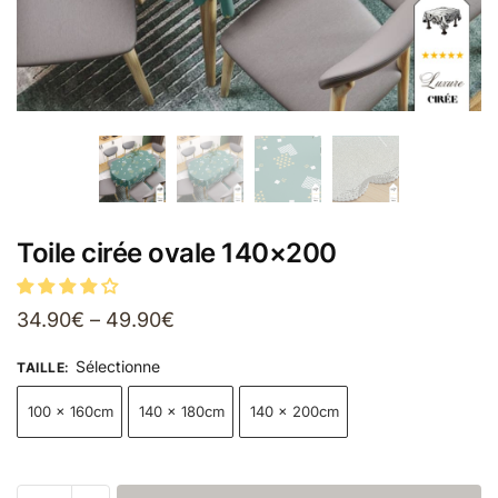
Toile cirée ovale 140×200
34.90
€
–
49.90
€
Sélectionne
TAILLE
:
100 x 160cm
140 x 180cm
140 x 200cm