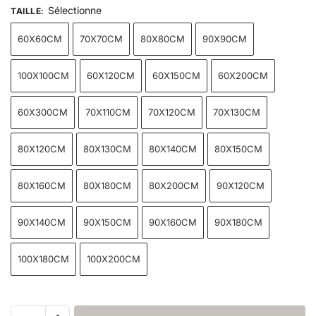
Sélectionne
TAILLE
:
60X60CM
70X70CM
80X80CM
90X90CM
100X100CM
60X120CM
60X150CM
60X200CM
60X300CM
70X110CM
70X120CM
70X130CM
80X120CM
80X130CM
80X140CM
80X150CM
80X160CM
80X180CM
80X200CM
90X120CM
90X140CM
90X150CM
90X160CM
90X180CM
100X180CM
100X200CM