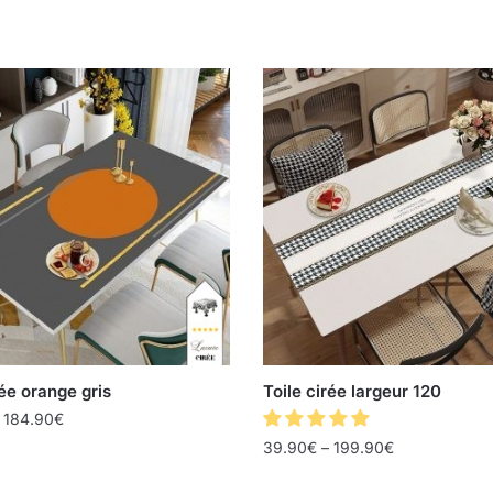
rée orange gris
Toile cirée largeur 120
–
184.90
€
39.90
€
–
199.90
€