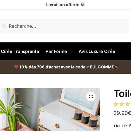
Livraison offerte
Recherche
e Cirée Transprente
Par Forme
Avis Luxure Cirée
10% dès 79€ d’achat avec le code « BULGOMME »
s
Toi
29.90
S
TAILLE
: