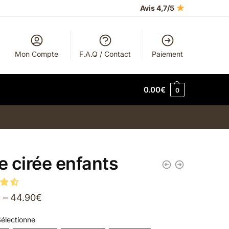
Avis 4,7/5
Mon Compte
F.A.Q / Contact
Paiement
0.00
€
0
le cirée enfants
€
–
44.90
€
électionne