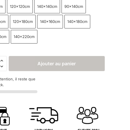
cm
120x120cm
140x140cm
90x140cm
0cm
120x180cm
140x160cm
140x180cm
0cm
140x220cm
Ajouter au panier
ttention, il reste que
ck.