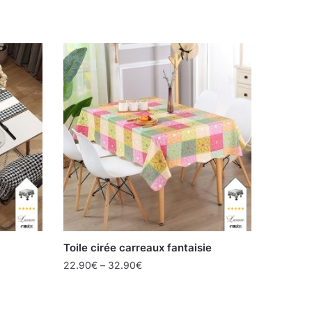
Toile cirée carreaux fantaisie
22.90
€
–
32.90
€