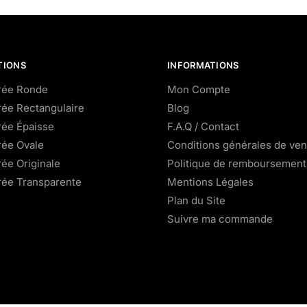
TIONS
INFORMATIONS
irée Ronde
Mon Compte
rée Rectangulaire
Blog
rée Épaisse
F.A.Q / Contact
rée Ovale
Conditions générales de ven
rée Originale
Politique de remboursement
irée Transparente
Mentions Légales
Plan du Site
Suivre ma commande