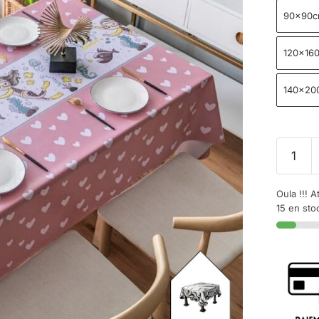
90x90
120x16
140x20
Oula !!! A
15 en sto