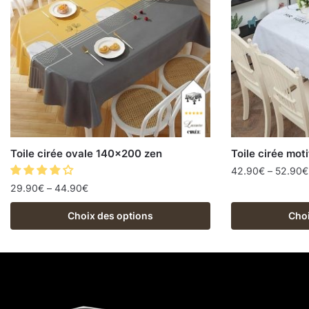
Toile cirée ovale 140×200 zen
Toile cirée mot
42.90
€
–
52.90
€
29.90
€
–
44.90
€
Choix des options
Choi