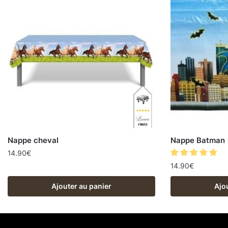
Nappe cheval
Nappe Batman
14.90
€
14.90
€
Ajouter au panier
Ajo